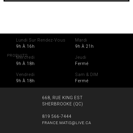
Lundi Sur Rendez-Vous
Mardi
9h À 16h
9h À 21h
PRODUITS
Mercredi
Jeudi
9h À 18h
Fermé
Vendredi
Sam & DIM
9h À 18h
Fermé
668, RUE KING EST
SHERBROOKE (QC)
819 566-7444
FRANCE.MATIS@LIVE.CA