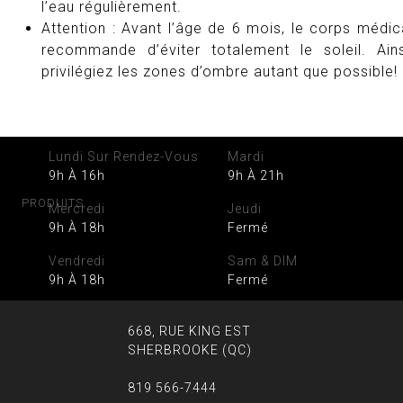
l’eau régulièrement.
Attention : Avant l’âge de 6 mois, le corps médic
recommande d’éviter totalement le soleil. Ains
privilégiez les zones d’ombre autant que possible!
Lundi Sur Rendez-Vous
Mardi
9h À 16h
9h À 21h
PRODUITS
Mercredi
Jeudi
9h À 18h
Fermé
Vendredi
Sam & DIM
9h À 18h
Fermé
668, RUE KING EST
SHERBROOKE (QC)
819 566-7444