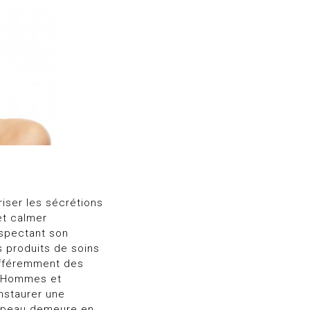
riser les sécrétions
et calmer
espectant son
es produits de soins
ifféremment des
. Hommes et
nstaurer une
r peau demeure en