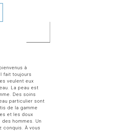
bienvenus à
l fait toujours
mes veulent eux
peau. La peau est
emme. Des soins
au particulier sont
atis de la gamme
es et les doux
és des hommes. Un
ez conquis. À vous