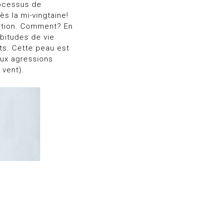
processus de
ès la mi-vingtaine!
ention. Comment? En
bitudes de vie
ts. Cette peau est
ux agressions
 vent).