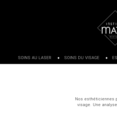
SOINS AU LASER
SOINS DU VISAGE
E
Nos esthéticiennes p
visage. Une analyse