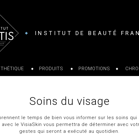
INSTITUT DE BEAUTÉ FRA
STHÉTIQUE
PRODUITS
PROMOTIONS
CHRO
Soins du visage
rennent le temps de bien vous informer sur les soins qui
 avec le VisiaSkin vous permettra de déterminer avec vot
gestes qui seront a exécuté au quotidien.