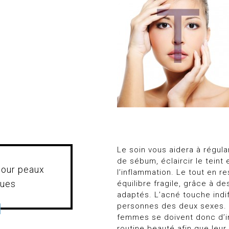
Le soin vous aidera à régula
de sébum, éclaircir le teint 
pour peaux
l’inflammation. Le tout en r
ques
équilibre fragile, grâce à d
adaptés. L’acné touche ind
personnes des deux sexes
femmes se doivent donc d’i
routine beauté afin que leu