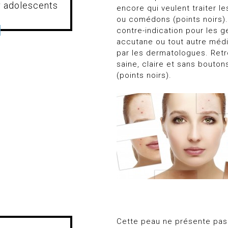
r adolescents
encore qui veulent traiter l
ou comédons (points noirs). 
contre-indication pour les g
accutane ou tout autre méd
par les dermatologues. Ret
saine, claire et sans bout
(points noirs).
Cette peau ne présente pa