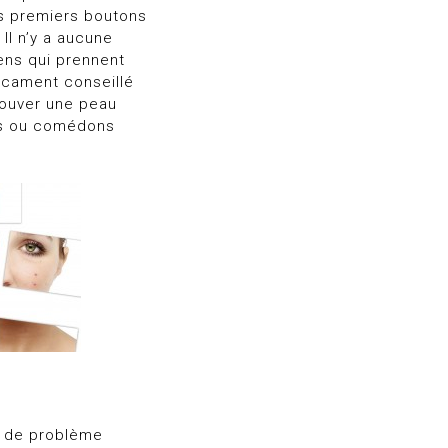
es premiers boutons
Il n’y a aucune
ens qui prennent
icament conseillé
rouver une peau
ons ou comédons
s de problème