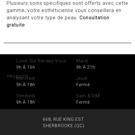
Plusieurs soins spécifiques sont offerts avec cette
gamme, votre esthéticienne vous conseillera en
analysant votre type de peau.
Consultation
gratuite
Lundi Sur Rendez-Vous
Mardi
9h À 16h
9h À 21h
PRODUITS
Mercredi
Jeudi
9h À 18h
Fermé
Vendredi
Sam & DIM
9h À 18h
Fermé
668, RUE KING EST
SHERBROOKE (QC)