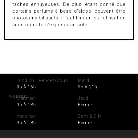
taches ennuyeuses. De plus, étant donné que
certains parfums à base d’alcool peuvent être
photosensibilisants, il faut limiter leur utilisation
si on compte s’exposer au soleil.
Lundi Sur Rendez-Vous
Mardi
9h À 16h
9h À 21h
PRODUITS
Mercredi
Jeudi
9h À 18h
Fermé
Vendredi
Sam & DIM
9h À 18h
Fermé